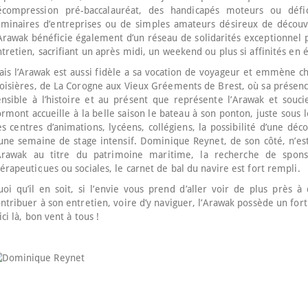
écompression pré-baccalauréat, des handicapés moteurs ou défi
éminaires d’entreprises ou de simples amateurs désireux de découvr
’Arawak bénéficie également d’un réseau de solidarités exceptionne
tretien, sacrifiant un après midi, un weekend ou plus si affinités en
ais l’Arawak est aussi fidèle a sa vocation de voyageur et emmène 
oisières, de La Corogne aux Vieux Gréements de Brest, où sa présenc
nsible à l’histoire et au présent que représente l’Arawak et souci
rmont accueille à la belle saison le bateau à son ponton, juste sous l
s centres d’animations, lycéens, collégiens, la possibilité d’une dé
une semaine de stage intensif. Dominique Reynet, de son côté, n’es
’Arawak au titre du patrimoine maritime, la recherche de spon
érapeutiques ou sociales, le carnet de bal du navire est fort rempli.
oi qu’il en soit, si l’envie vous prend d’aller voir de plus près 
ntribuer à son entretien, voire d’y naviguer, l’Arawak possède un for
ici là, bon vent à tous !