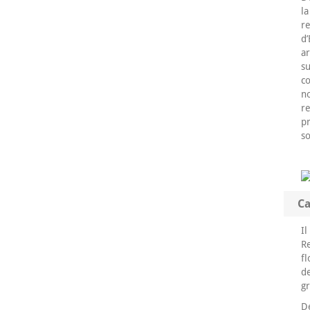
l
re
d
ar
su
co
n
r
pr
so
Ca
Il
Re
f
de
gr
D