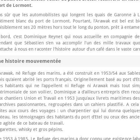
ort de Lormont.
s sûr que les automobilistes qui longent les quais de Garonne à Lo
âtiment blanc du port de Lormont. Pourtant, l’Arawak est bel est b
isiblement ses 20 mètres hors tout le long du ponton, prêt à entamer
 bord, c’est Dominique Reynet qui nous accueille en compagnie de S
endant que Sébastien s’en va accomplir l’un des mille travaux qu
attache à nous en raconter l’histoire autour d’un café dans le vaste car
e histoire mouvementée
Arawak, né Refuge des marins, a été construit en 1953/54 aux Sables 
is qu’aient abrité les ports français. Originellement basé au port d’
es habitants qui ne l’appellent ni Refuge ni Arawak mais tout si
trimoniale de son voilier, Dominique a d’ailleurs entrepris d’en rec
ux chantiers Union et Travail en 1953 jusqu’aux livrets maritimes 
archives passionnantes, regroupées dans un cahiers plastifié. A cela
ites aux cours des voyages : un charpentier qui lui donna quelques 
teau, les témoignages des habitants du port d’Etel ou ceux des ancie
e agitée de ce bateau de travail.
garettes, whisky et gros pépins.
 1953 à 1985, Le Refuge des marins a donc connu une existence labor