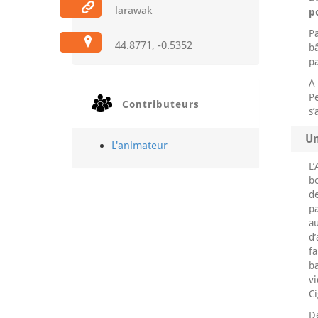
larawak
p
Pa
44.8771, -0.5352
b
pa
A
P
Contributeurs
s’
Un
L'animateur
L’
bo
d
pa
a
d’
fa
ba
vi
Ci
De