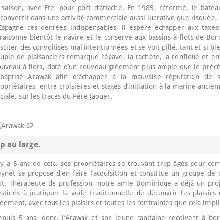
a saison, avec Etel pour port d’attache. En 1985, réformé, le bate
convertit dans une activité commerciale aussi lucrative que risquée, 
’Espagne ces denrées indispensables, il espère échapper aux taxes
raisonne bientôt le navire et le conserve aux bassins à flots de Bo
sciter des convoitises mal intentionnées et se voit pillé, tant et si b
uple de plaisanciers remarque l’épave, la rachète, la renfloue et e
ouveau à flots, doté d’un nouveau gréement plus ample que le précé
ebaptisé Arawak afin d’échapper à la mauvaise réputation de s
opriétaires, entre croisières et stages d’initiation à la marine ancie
ciale, sur les traces du Père Jaouen.
p au large.
 y a 5 ans de cela, ses propriétaires se trouvant trop âgés pour co
ynet se propose d’en faire l’acquisition et constitue un groupe de 
lot. Thérapeute de profession, notre amie Dominique a déjà un proj
stinés à pratiquer la voile traditionnelle de découvrir les plaisir
éement, avec tous les plaisirs et toutes les contraintes que cela impl
epuis 5 ans, donc, l’Arawak et son jeune capitaine reçoivent à bo