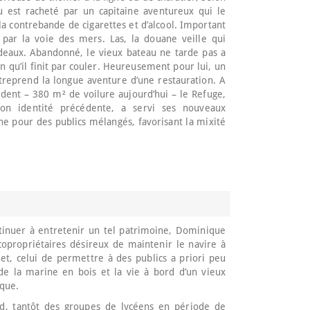
au est racheté par un capitaine aventureux qui le
la contrebande de cigarettes et d’alcool. Important
 par la voie des mers. Las, la douane veille qui
rdeaux. Abandonné, le vieux bateau ne tarde pas a
ien qu’il finit par couler. Heureusement pour lui, un
ntreprend la longue aventure d’une restauration. A
dent – 380 m² de voilure aujourd’hui – le Refuge,
on identité précédente, a servi ses nouveaux
nne pour des publics mélangés, favorisant la mixité
ntinuer à entretenir un tel patrimoine, Dominique
copropriétaires désireux de maintenir le navire à
et, celui de permettre à des publics a priori peu
s de la marine en bois et la vie à bord d’un vieux
ique.
rd, tantôt des groupes de lycéens en période de