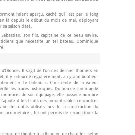
rmont l’aient aperçu, caché qu’il est par le long
ien là depuis le début du mois de mai, déployant
 sa saison d’été.
ébastien, son fils, capitaine de ce beau navire.
otidiens que nécessite un tel bateau, Dominique
ré.
d’Olonne. Il s’agit de l’un des dernier thoniers en
Etel, il y retourne régulièrement, au grand bonheur
mplement « Le bateau ». Consciente de la valeur
ueillir les traces historiques. Du bon de commande
des membres de son équipage, elle possède nombre
 s’ajoutent les fruits des innombrables rencontres
un des outils utilisés lors de la construction du
ns propriétaires, lui ont permis de reconstituer la
ieuse de thonier à la ligne ou de chalutier, selon