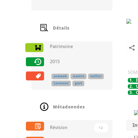
Détails
Patrimoine
2015
SOM
arawak
navire
voilier
1.
Lormont
port
2.
3.
Métadonnées
In
Révision
12
L'