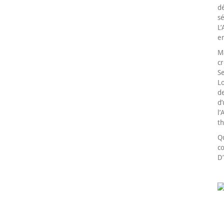
d
s
L
en
M
cr
Se
Lo
de
d’
l
th
Qu
co
D’