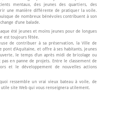
cients mentaux, des jeunes des quartiers, des
ir une manière différente de pratiquer la voile.
l puisque de nombreux bénévoles contribuent à son
 échange d’une balade.
chaque été jeunes et moins jeunes pour de longues
e est toujours fêtée.
euse de contribuer à sa préservation, la Ville de
e pont d’Aquitaine, et offre à ses habitants, jeunes
couverte, le temps d’un après midi de bricolage ou
t pas en panne de projets. Entre le classement de
sors et le développement de nouvelles actions
à quoi ressemble un vrai vieux bateau à voile, de
t utile site Web qui vous renseignera utilement.