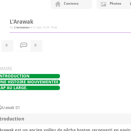
Contenu
Photos
L'Arawak
Par
L'animateur
le
21 sept. 15:29
-
Privé
0
0
MAIRE
INTRODUCTION
UNE HISTOIRE MOUVEMENTÉE
CAP AU LARGE.
troduction
Arawak est un ancien voilier de pêche breton reconverti en navire 