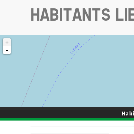
HABITANTS L
+
-
Habi